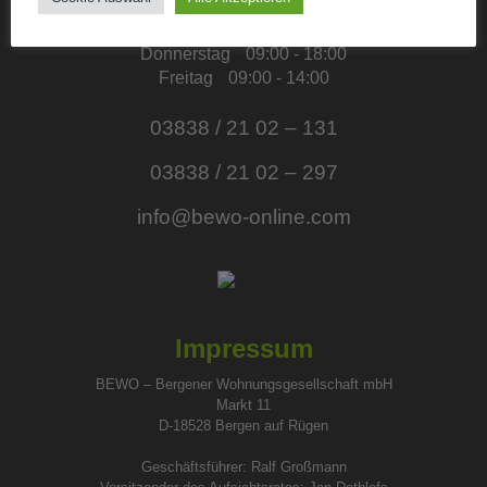
Dienstag
09:00 - 18:00
Mittwoch
09:00 - 15:00
Donnerstag
09:00 - 18:00
Freitag
09:00 - 14:00
03838 / 21 02 – 131
03838 / 21 02 – 297
info@bewo-online.com
Impressum
BEWO – Bergener Wohnungsgesellschaft mbH
Markt 11
D-18528 Bergen auf Rügen
Geschäftsführer: Ralf Großmann