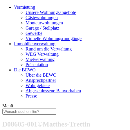
Skip
Vermietung
to
Unsere Wohnungsangebote
content
Gästewohnungen
Monteurwohnungen
Garage / Stellplatz
Gewerbe
Virtuelle Wohnungsrundgänge
Immobilienverwaltung
Rund um die Verwaltung
WEG Verwaltung
Mietverwaltung
Präsentation
Die BEWO
Über die BEWO
Ansprechpartner
Wohngebiete
Abgeschlossene Bauvorhaben
Presse
Menü
D08605-001©Matthes-Trettin