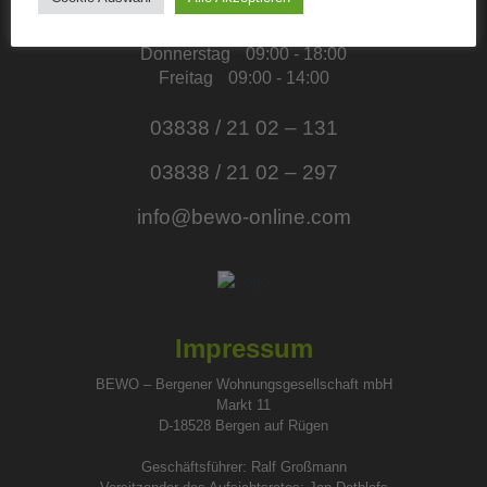
Dienstag
09:00 - 18:00
Mittwoch
09:00 - 15:00
Donnerstag
09:00 - 18:00
Freitag
09:00 - 14:00
03838 / 21 02 – 131
03838 / 21 02 – 297
info@bewo-online.com
Impressum
BEWO – Bergener Wohnungsgesellschaft mbH
Markt 11
D-18528 Bergen auf Rügen
Geschäftsführer: Ralf Großmann