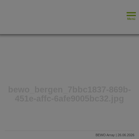
Menü
bewo_bergen_7bbc1837-869b-
451e-affc-6afe9005bc32.jpg
BEWO Array | 26.06.2026