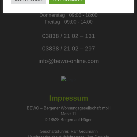
Dienstag
09:00 - 18:00
Mittwoch
09:00 - 15:00
Donnerstag
09:00 - 18:00
Freitag
09:00 - 14:00
03838 / 21 02 – 131
03838 / 21 02 – 297
info@bewo-online.com
Impressum
BEWO – Bergener Wohnungsgesellschaft mbH
Markt 11
D-18528 Bergen auf Rügen
Geschäftsführer: Ralf Großmann